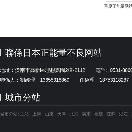
重慶正能量网
器刮刀
聯係日本正能量不良网站
地址：濟南市高新區理想嘉園2棟-2112 電話: 0531-886087
聯係人：劉經理 13655318869
任經理 18753118287
城市分站
城市分站:
主站
上海
山東
天津
北京
廣東
福建
江蘇
浙江