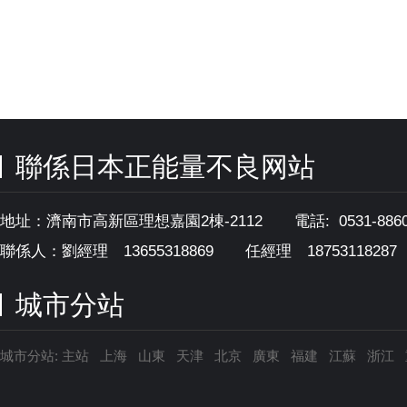
聯係日本正能量不良网站
地址：濟南市高新區理想嘉園2棟-2112 電話: 0531-886087
聯係人：劉經理 13655318869
任經理 18753118287
城市分站
城市分站:
主站
上海
山東
天津
北京
廣東
福建
江蘇
浙江