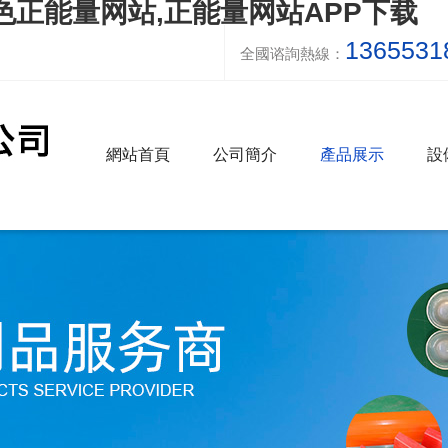
色正能量网站,正能量网站APP下载
1365531
全國谘詢熱線：
網站首頁
公司簡介
產品展示
設