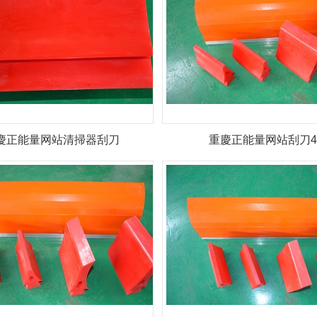
慶正能量网站清掃器刮刀
重慶正能量网站刮刀4