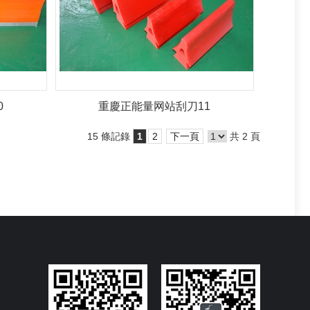
0
重慶正能量网站刮刀11
15 條記錄
1
2
下一頁
共 2 頁