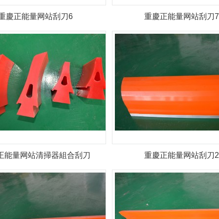
重慶正能量网站刮刀6
重慶正能量网站刮刀7
正能量网站清掃器組合刮刀
重慶正能量网站刮刀2